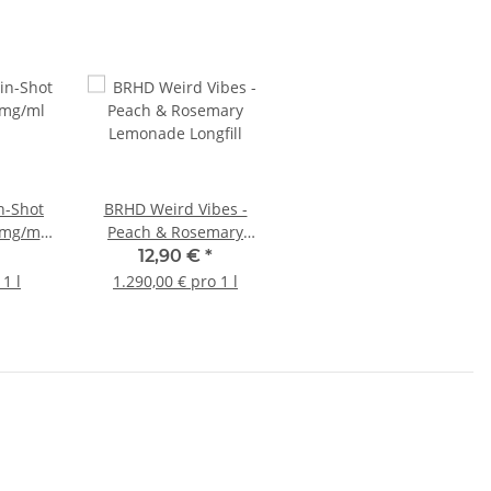
n-Shot
BRHD Weird Vibes -
 mg/ml
Peach & Rosemary
Lemonade Longfill
12,90 €
*
1 l
1.290,00 € pro 1 l