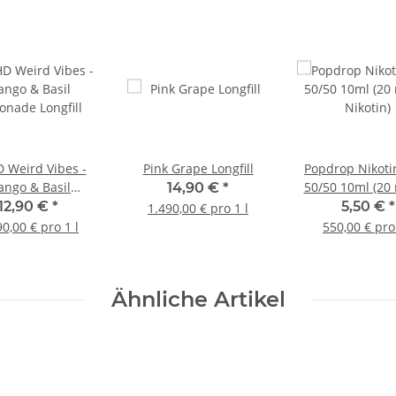
 Weird Vibes -
Pink Grape Longfill
Popdrop Nikoti
ngo & Basil
50/50 10ml (20
14,90 €
*
nade Longfill
Nikotin)
12,90 €
*
5,50 €
*
1.490,00 € pro 1 l
90,00 € pro 1 l
550,00 € pro 
Ähnliche Artikel