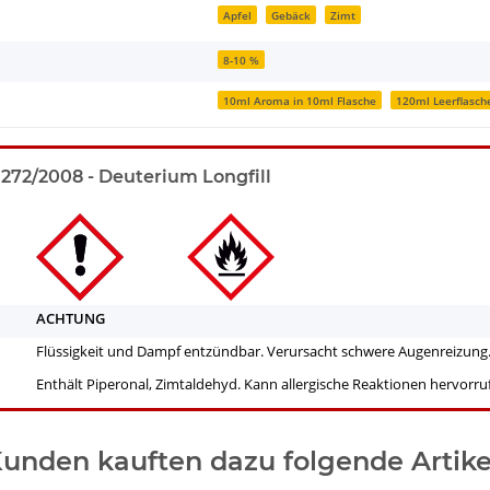
Apfel
Gebäck
Zimt
8-10 %
10ml Aroma in 10ml Flasche
120ml Leerflasch
72/2008 - Deuterium Longfill
ACHTUNG
Flüssigkeit und Dampf entzündbar. Verursacht schwere Augenreizung
Enthält Piperonal, Zimtaldehyd. Kann allergische Reaktionen hervorr
unden kauften dazu folgende Artike