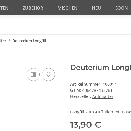
RTEN
ZUBEHÖR
MISCHEN
NEU
SOON
tter
Deuterium Longfill
Deuterium Longfi
Artikelnummer:
100014
GTIN:
4064787433761
Hersteller:
Antimatter
Longfill zum Auffüllen mit Bas
13,90 €