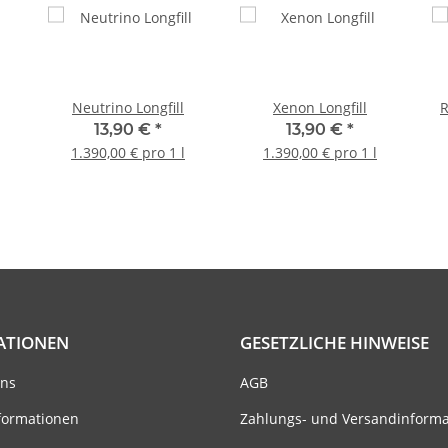
Neutrino Longfill
Xenon Longfill
R
13,90 €
*
13,90 €
*
1.390,00 € pro 1 l
1.390,00 € pro 1 l
ATIONEN
GESETZLICHE HINWEISE
uns
AGB
formationen
Zahlungs- und Versandinform