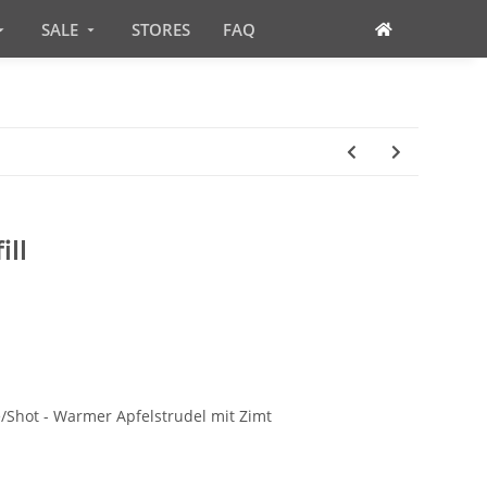
SALE
STORES
FAQ
ll
e/Shot - Warmer Apfelstrudel mit Zimt