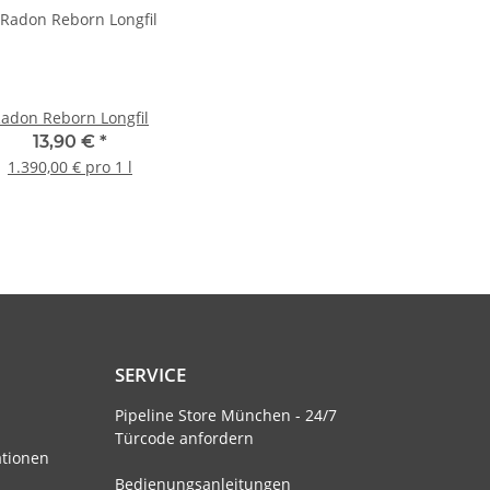
adon Reborn Longfil
13,90 €
*
1.390,00 € pro 1 l
SERVICE
Pipeline Store München - 24/7
Türcode anfordern
ationen
Bedienungsanleitungen