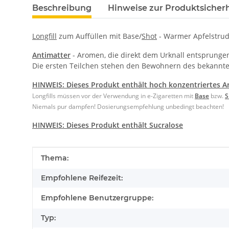
Beschreibung
Hinweise zur Produktsicherh
Longfill
zum Auffüllen mit Base/
Shot
- Warmer Apfelstrud
Antimatter
- Aromen, die direkt dem Urknall entsprungen
Die ersten Teilchen stehen den Bewohnern des bekannt
HINWEIS: Dieses Produkt enthält hoch konzentriertes
A
Longfills müssen vor der Verwendung in e-Zigaretten mit
Base
bzw.
S
Niemals pur dampfen! Dosierungsempfehlung unbedingt beachten!
HINWEIS: Dieses Produkt enthält
Sucralose
Produkteigenschaft
Wert
Thema:
Empfohlene Reifezeit:
Empfohlene Benutzergruppe:
Typ: