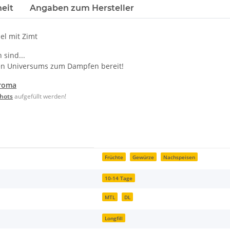
eit
Angaben zum Hersteller
el mit Zimt
 sind...
en Universums zum Dampfen bereit!
roma
hots
aufgefüllt werden!
Früchte
Gewürze
Nachspeisen
10-14 Tage
MTL
DL
Longfill