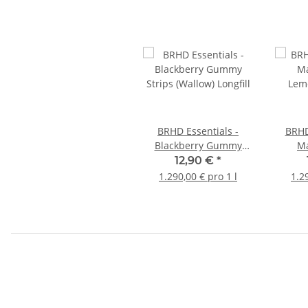
BRHD Essentials -
BRHD
Blackberry Gummy
Ma
Strips (Wallow) Longfill
Lemo
12,90 €
*
1.290,00 € pro 1 l
1.2