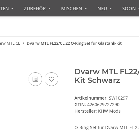
RTEN
ZUBEHÖR
MISCHEN
NEU
SOON
arw MTL CL
Dvarw MTL FL22/CL 22 O-Ring Set für Glastank-Kit
Dvarw MTL FL22/C
Kit Schwarz
Artikelnummer:
SW10297
GTIN:
4260629727290
Hersteller:
KHW Mods
O-Ring Set für Dvarw MTL FL 22