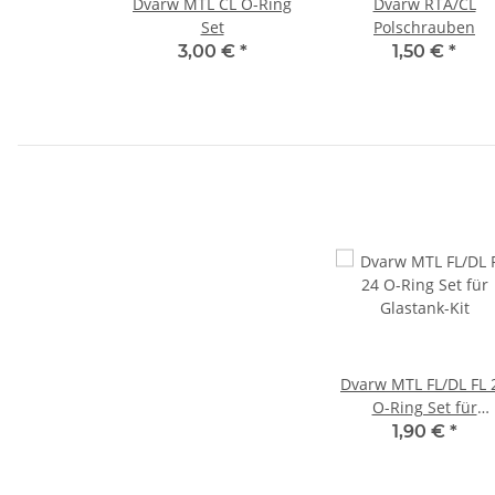
Dvarw MTL CL O-Ring
Dvarw RTA/CL
Set
Polschrauben
3,00 €
*
1,50 €
*
Dvarw MTL FL/DL FL 
O-Ring Set für
Glastank-Kit
1,90 €
*