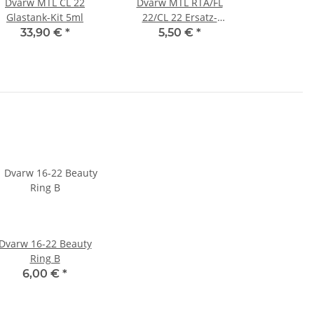
Dvarw MTL CL 22
Dvarw MTL RTA/FL
Glastank-Kit 5ml
22/CL 22 Ersatz-
Glastank 5ml
33,90 €
*
5,50 €
*
Dvarw 16-22 Beauty
Ring B
6,00 €
*