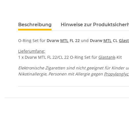
Beschreibung
Hinweise zur Produktsicherh
O-Ring Set für
Dvarw
MTL
FL 22
und
Dvarw
MTL
CL
Glas
Lieferumfang:
1 x Dvarw MTL FL 22/CL 22 O-Ring Set für
Glastank
-Kit
Elektronische Zigaretten sind nicht geeignet für Kinder 
Nikotinallergie, Personen mit Allergie gegen
Propylenglyc
Produkteigenschaft
Wert