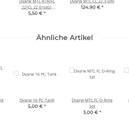
Dvarw MTL RTA/FL
Dvarw MTL CL 22 3,5ml
22/CL 22 Ersatz-
124,90 €
*
Glastank 3,5ml
5,50 €
*
Ähnliche Artikel
24
Dvarw 16 PC-Tank
Dvarw MTL FL O-Ring
Set
5,00 €
*
3,00 €
*