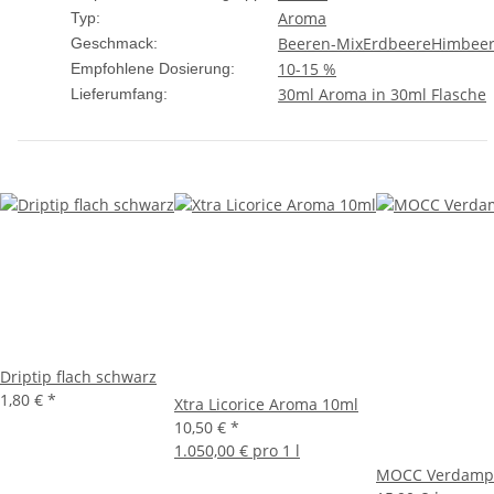
Aroma
Typ:
Beeren-Mix
Erdbeere
Himbee
Geschmack:
10-15 %
Empfohlene Dosierung:
30ml Aroma in 30ml Flasche
Lieferumfang:
Driptip flach schwarz
1,80 €
*
Xtra Licorice Aroma 10ml
10,50 €
*
1.050,00 € pro 1 l
MOCC Verdampfe