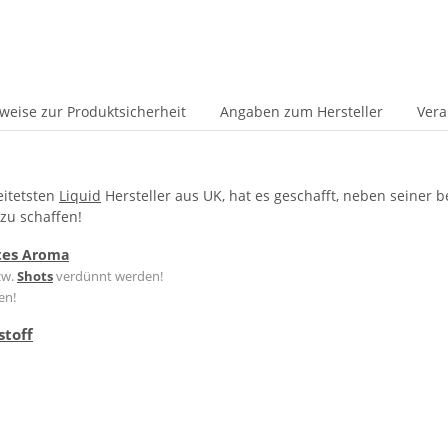
weise zur Produktsicherheit
Angaben zum Hersteller
Vera
eitetsten
Liquid
Hersteller aus UK, hat es geschafft, neben seiner b
zu schaffen!
tes
Aroma
zw.
Shots
verdünnt werden!
en!
stoff