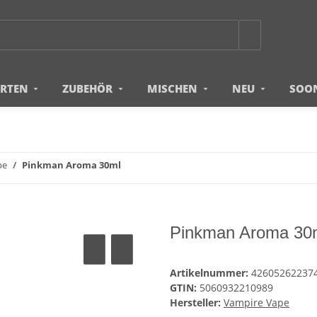
ERTEN
ZUBEHÖR
MISCHEN
NEU
SOO
pe
Pinkman Aroma 30ml
Pinkman Aroma 30
Artikelnummer:
42605262237
GTIN:
5060932210989
Hersteller:
Vampire Vape