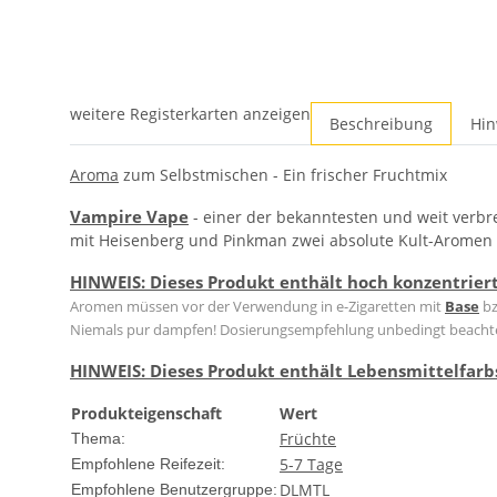
weitere Registerkarten anzeigen
Beschreibung
Hin
Aroma
zum Selbstmischen - Ein frischer Fruchtmix
Vampire Vape
- einer der bekanntesten und weit verbr
mit Heisenberg und Pinkman zwei absolute Kult-Aromen 
HINWEIS: Dieses Produkt enthält hoch konzentrier
Aromen müssen vor der Verwendung in e-Zigaretten mit
Base
b
Niemals pur dampfen! Dosierungsempfehlung unbedingt beacht
HINWEIS: Dieses Produkt enthält Lebensmittelfarb
Produkteigenschaft
Wert
Früchte
Thema:
5-7 Tage
Empfohlene Reifezeit:
DL
MTL
Empfohlene Benutzergruppe: