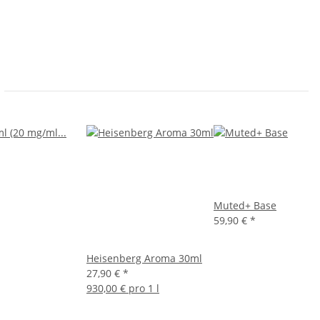
Muted+ Base
59,90 €
*
Heisenberg Aroma 30ml
27,90 €
*
930,00 € pro 1 l