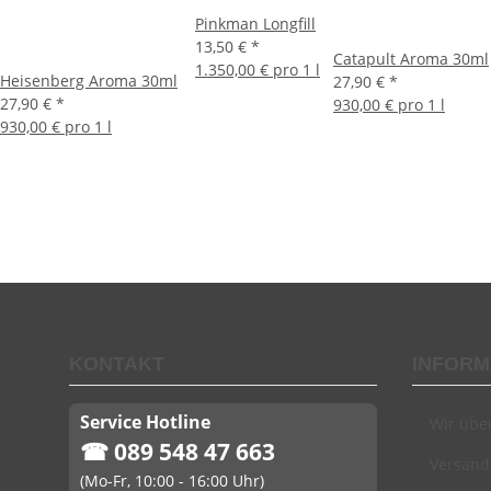
Pinkman Longfill
13,50 €
*
Catapult Aroma 30ml
1.350,00 € pro 1 l
Heisenberg Aroma 30ml
27,90 €
*
27,90 €
*
930,00 € pro 1 l
930,00 € pro 1 l
KONTAKT
INFORM
Service Hotline
Wir übe
☎ 089 548 47 663
Versand
(Mo-Fr, 10:00 - 16:00 Uhr)