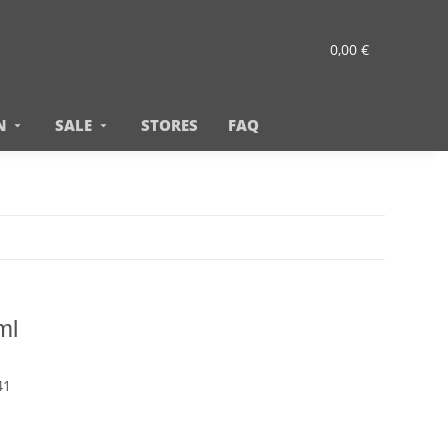
0,00 €
N
SALE
STORES
FAQ
ml
41