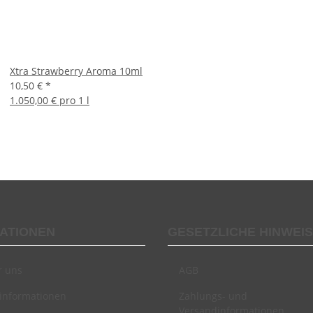
Xtra Strawberry Aroma 10ml
10,50 €
*
1.050,00 € pro 1 l
ATIONEN
GESETZLICHE HINWEI
r uns
AGB
informationen
Zahlungs- und
Versandinformationen