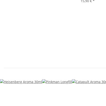
15,90 €
*