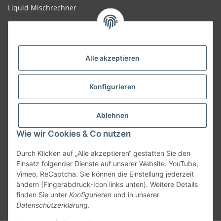
Liquid Mischrechner
Ohm-Rechner
FAQ
Alle akzeptieren
Konfigurieren
Ablehnen
Wie wir Cookies & Co nutzen
Durch Klicken auf „Alle akzeptieren“ gestatten Sie den
Einsatz folgender Dienste auf unserer Website: YouTube,
Vimeo, ReCaptcha. Sie können die Einstellung jederzeit
ändern (Fingerabdruck-Icon links unten). Weitere Details
Vertrag widerrufen
finden Sie unter
Konfigurieren
und in unserer
Datenschutzerklärung
.
* Alle Preise inkl. gesetzlicher USt., zzgl.
Versand