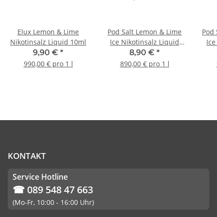
Elux Lemon & Lime
Pod Salt Lemon & Lime
Pod 
Nikotinsalz Liquid 10ml
Ice Nikotinsalz Liquid
Ice
10ml
9,90 €
*
8,90 €
*
990,00 € pro 1 l
890,00 € pro 1 l
KONTAKT
Service Hotline
☎ 089 548 47 663
(Mo-Fr, 10:00 - 16:00 Uhr)