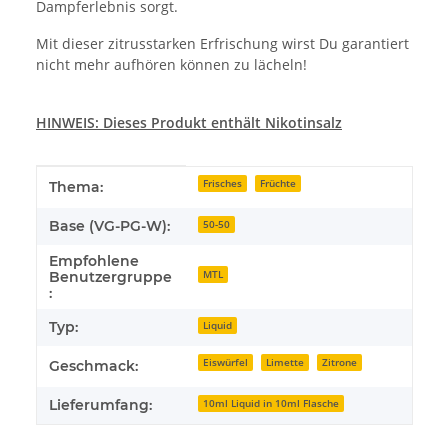
Dampferlebnis sorgt.
Mit dieser zitrusstarken Erfrischung wirst Du garantiert
nicht mehr aufhören können zu lächeln!
HINWEIS: Dieses Produkt enthält
Nikotinsalz
Produkteigenschaft
Wert
Frisches
Früchte
Thema:
Base (VG-PG-W):
50-50
Empfohlene
MTL
Benutzergruppe
:
Typ:
Liquid
Eiswürfel
Limette
Zitrone
Geschmack:
Lieferumfang:
10ml Liquid in 10ml Flasche