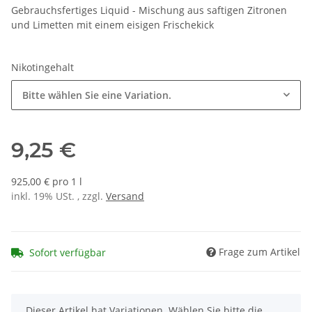
Gebrauchsfertiges Liquid - Mischung aus saftigen Zitronen
und Limetten mit einem eisigen Frischekick
Nikotingehalt
Bitte wählen Sie eine Variation.
9,25 €
925,00 € pro 1 l
inkl. 19% USt. , zzgl.
Versand
Frage zum Artikel
Sofort verfügbar
x
Dieser Artikel hat Variationen. Wählen Sie bitte die