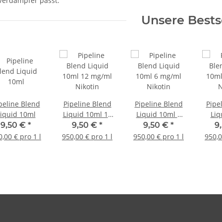
Verdampfer passt.
Unsere Bests
peline Blend
Pipeline Blend
Pipeline Blend
Pipe
iquid 10ml
Liquid 10ml 12
Liquid 10ml 6
Liq
mg/ml Nikotin
mg/ml Nikotin
18mg/
9,50 €
*
9,50 €
*
9,50 €
*
9
0,00 € pro 1 l
950,00 € pro 1 l
950,00 € pro 1 l
950,0