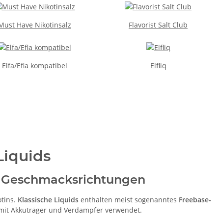
Must Have Nikotinsalz
Flavorist Salt Club
Elfa/Efla kompatibel
Elfliq
Liquids
nd Geschmacksrichtungen
otins.
Klassische Liquids
enthalten meist sogenanntes
Freebase-
s mit Akkuträger und Verdampfer verwendet.