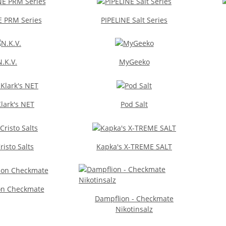
E PRM Series
PIPELINE Salt Series
N.K.V.
MyGeeko
lark's NET
Pod Salt
risto Salts
Kapka's X-TREME SALT
on Checkmate
Dampflion - Checkmate
Nikotinsalz