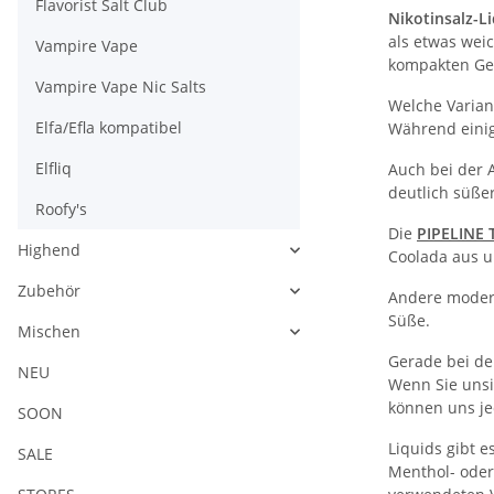
Flavorist Salt Club
Nikotinsalz-L
als etwas wei
Vampire Vape
kompakten Ge
Vampire Vape Nic Salts
Welche Varian
Elfa/Efla kompatibel
Während einig
Elfliq
Auch bei der 
deutlich süße
Roofy's
Die
PIPELINE 
Highend
Coolada aus u
Zubehör
Andere modern
Süße.
Mischen
Gerade bei de
NEU
Wenn Sie unsi
können uns je
SOON
Liquids gibt 
SALE
Menthol- oder