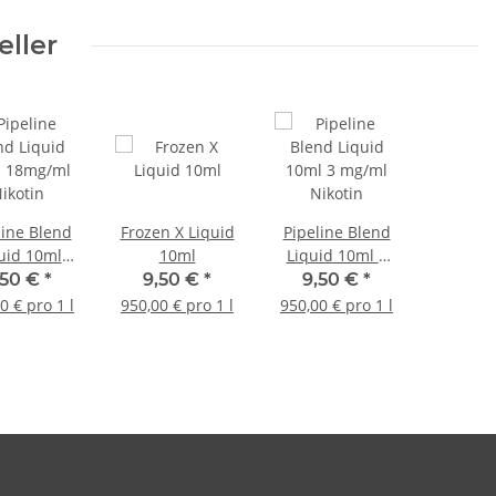
eller
line Blend
Frozen X Liquid
Pipeline Blend
uid 10ml
10ml
Liquid 10ml 3
ml Nikotin
mg/ml Nikotin
,50 €
*
9,50 €
*
9,50 €
*
0 € pro 1 l
950,00 € pro 1 l
950,00 € pro 1 l