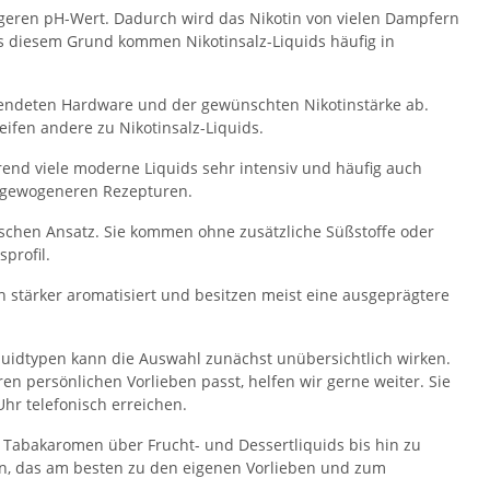
igeren pH-Wert. Dadurch wird das Nikotin von vielen Dampfern
s diesem Grund kommen Nikotinsalz-Liquids häufig in
rwendeten Hardware und der gewünschten Nikotinstärke ab.
ifen andere zu Nikotinsalz-Liquids.
rend viele moderne Liquids sehr intensiv und häufig auch
ausgewogeneren Rezepturen.
ischen Ansatz. Sie kommen ohne zusätzliche Süßstoffe oder
profil.
ch stärker aromatisiert und besitzen meist eine ausgeprägtere
quidtypen kann die Auswahl zunächst unübersichtlich wirken.
n persönlichen Vorlieben passt, helfen wir gerne weiter. Sie
hr telefonisch erreichen.
n Tabakaromen über Frucht- und Dessertliquids bis hin zu
n, das am besten zu den eigenen Vorlieben und zum