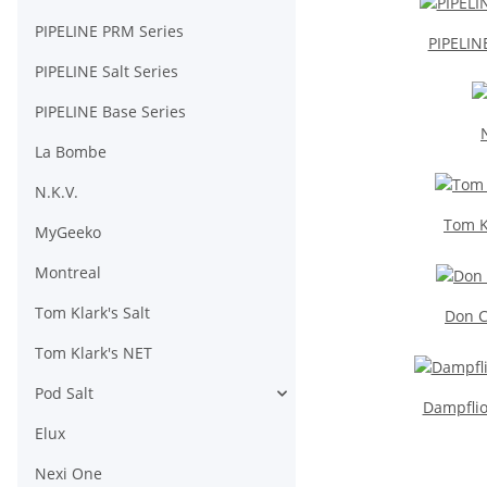
PIPELINE PRM Series
PIPELIN
PIPELINE Salt Series
PIPELINE Base Series
La Bombe
N.K.V.
Tom K
MyGeeko
Montreal
Tom Klark's Salt
Don C
Tom Klark's NET
Pod Salt
Dampfli
Elux
Nexi One