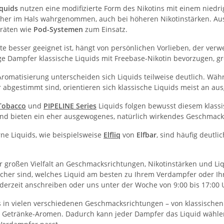
iquids
nutzen eine modifizierte Form des Nikotins mit einem niedr
cher im Hals wahrgenommen, auch bei höheren Nikotinstärken. Au
räten wie
Pod-Systemen
zum Einsatz.
te besser geeignet ist, hängt von persönlichen Vorlieben, der ve
e Dampfer klassische Liquids mit Freebase-Nikotin bevorzugen, gre
Aromatisierung unterscheiden sich Liquids teilweise deutlich. Wäh
r abgestimmt sind, orientieren sich klassische Liquids meist an 
Tobacco
und
PIPELINE Series
Liquids folgen bewusst diesem klass
nd bieten ein eher ausgewogenes, natürlich wirkendes Geschmacks
e Liquids, wie beispielsweise
Elfliq
von
Elfbar
, sind häufig deutli
r großen Vielfalt an Geschmacksrichtungen, Nikotinstärken und Li
cher sind, welches Liquid am besten zu Ihrem Verdampfer oder Ihre
derzeit anschreiben oder uns unter der Woche von 9:00 bis 17:00 U
es in vielen verschiedenen Geschmacksrichtungen – von klassische
 Getränke-Aromen. Dadurch kann jeder Dampfer das Liquid wähle