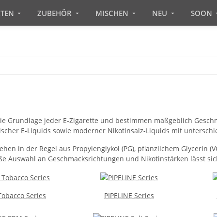
RTEN
ZUBEHÖR
MISCHEN
NEU
SOON
ie Grundlage jeder E-Zigarette und bestimmen maßgeblich Geschma
ischer E-Liquids sowie moderner Nikotinsalz-Liquids mit untersch
ehen in der Regel aus Propylenglykol (PG), pflanzlichem Glycerin (V
ße Auswahl an Geschmacksrichtungen und Nikotinstärken lässt sic
Tobacco Series
PIPELINE Series