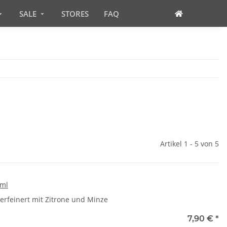
SALE
STORES
FAQ
Artikel 1 - 5 von 5
/ml
erfeinert mit Zitrone und Minze
7,90 €
*