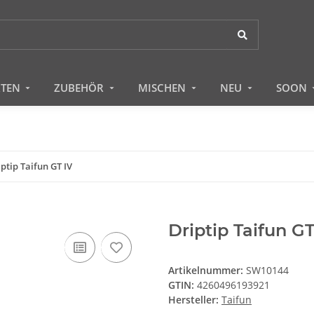
RTEN
ZUBEHÖR
MISCHEN
NEU
SOON
ptip Taifun GT IV
Driptip Taifun GT
Artikelnummer:
SW10144
GTIN:
4260496193921
Hersteller:
Taifun