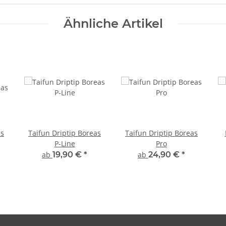
Ähnliche Artikel
as
Taifun Driptip Boreas
Taifun Driptip Boreas
P-Line
Pro
ab
19,90 €
*
ab
24,90 €
*