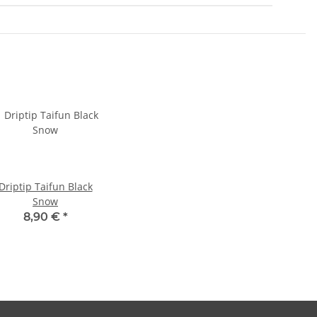
Driptip Taifun Black
Snow
8,90 €
*