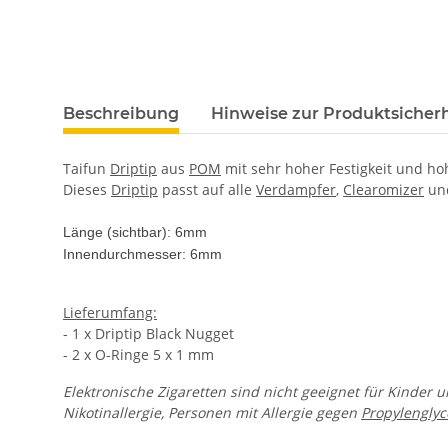
Beschreibung
Hinweise zur Produktsicherh
Taifun
Driptip
aus
POM
mit sehr hoher Festigkeit und h
Dieses
Driptip
passt auf alle
Verdampfer
,
Clearomizer
und
Länge (sichtbar): 6mm
Innendurchmesser: 6mm
Lieferumfang:
- 1 x Driptip Black Nugget
- 2 x O-Ringe 5 x 1 mm
Elektronische Zigaretten sind nicht geeignet für Kinder 
Nikotinallergie, Personen mit Allergie gegen
Propylenglyc