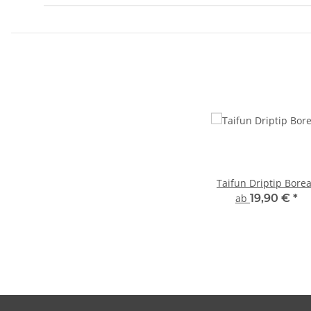
Produkteigenschaft
Wert
Taifun Driptip Bore
ab
19,90 €
*