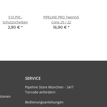
510 PVC-
PIPELINE PRO Twenty5
Schutzscheiben
Cone 25 / 22
2,90 €
*
16,90 €
*
SERVICE
Pipeline Store München - 24/7
Türcode anfordern
ationen
Bedienungsanleitungen