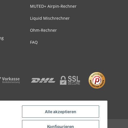
MUTED+ Airpin-Rechner
Liquid Mischrechner
Ohm-Rechner
ng
FAQ
Alle akzeptieren
Powered by
JTL-Shop
| Cached by
ecomDATA LiteSpeed Cache
Konfigurieren