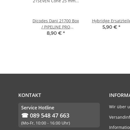
Dicodes Dani 21700 Box
Hybridge Ersatzteil
/ PIPELINE PRO
5,90 €
*
21SEVEN Cone 25 mm /
8,90 €
*
23 mm
KONTAKT
INFORM
Wir über 
Service Hotline
☎ 089 548 47 663
Versandin
(Mo-Fr, 10:00 - 16:00 Uhr)
Informatio