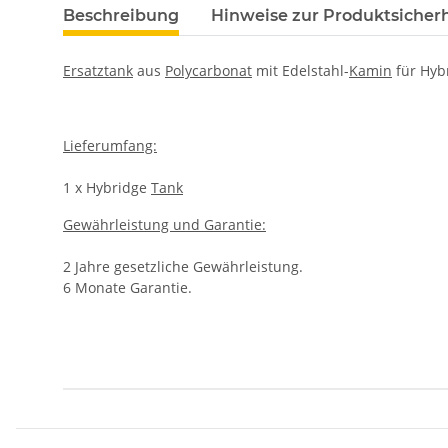
Beschreibung
Hinweise zur Produktsicherh
Ersatztank
aus
Polycarbonat
mit Edelstahl-
Kamin
für Hyb
Lieferumfang:
1 x Hybridge
Tank
Gewährleistung und Garantie:
2 Jahre gesetzliche Gewährleistung.
6 Monate Garantie.
Produkteigenschaft
Wert