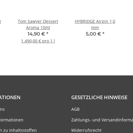
e
Tom Sawyer Dessert
HYBRIDGE Airpin 1,0
Aroma 10ml
mm
14,90 €
*
5,00 €
*
1.490,00 € pro 1 l
ATIONEN
GESETZLICHE HINWEISE
uns
AGB
formationen
Zahlungs- und Versandinform
n zu Inhaltsstoffen
Widerrufsrecht