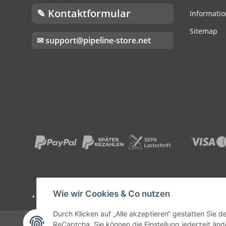
✎ Kontaktformular
Informatio
Sitemap
✉ support@pipeline-store.net
Wie wir Cookies & Co nutzen
* Alle Preise inkl. gesetzlicher USt., zzgl.
Versand
Durch Klicken auf „Alle akzeptieren“ gestatten Sie 
© PIPEL
ReCaptcha. Sie können die Einstellung jederzeit ände