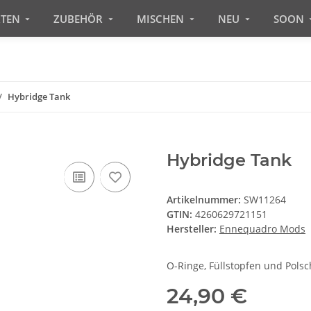
RTEN
ZUBEHÖR
MISCHEN
NEU
SOON
Hybridge Tank
Hybridge Tank
Artikelnummer:
SW11264
GTIN:
4260629721151
Hersteller:
Ennequadro Mods
O-Ringe, Füllstopfen und Pols
24,90 €