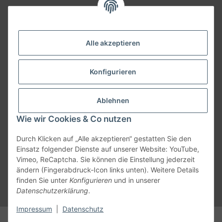
Ohm-Rechner
FAQ
Alle akzeptieren
Konfigurieren
Ablehnen
Wie wir Cookies & Co nutzen
Durch Klicken auf „Alle akzeptieren“ gestatten Sie den
Einsatz folgender Dienste auf unserer Website: YouTube,
Vimeo, ReCaptcha. Sie können die Einstellung jederzeit
ändern (Fingerabdruck-Icon links unten). Weitere Details
Vertrag widerrufen
finden Sie unter
Konfigurieren
und in unserer
Datenschutzerklärung
.
* Alle Preise inkl. gesetzlicher USt., zzgl.
Versand
Impressum
|
Datenschutz
© PIPELINE GmbH