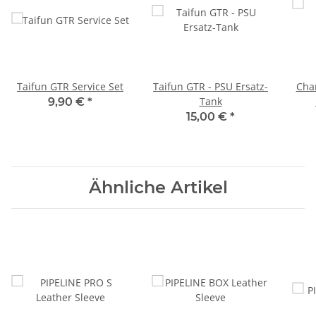
Taifun GTR Service Set
Taifun GTR - PSU Ersatz-
Char
Tank
9,90 €
*
15,00 €
*
Ähnliche Artikel