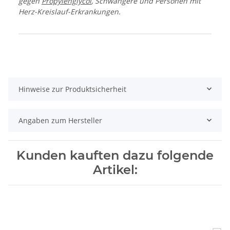
gegen
Propylenglycol
, Schwangere und Personen mit
Herz-Kreislauf-Erkrankungen.
Produkteigenschaft
Wert
Hinweise zur Produktsicherheit
Angaben zum Hersteller
Kunden kauften dazu folgende
Artikel: