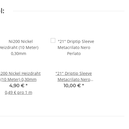
l:
i200 Nickel Heizdraht
"21" Driptip Sleeve
(10 Meter) 0,30mm
Metacrilato Nero
Perlato
4,90 €
*
10,00 €
*
0,49 € pro 1 m