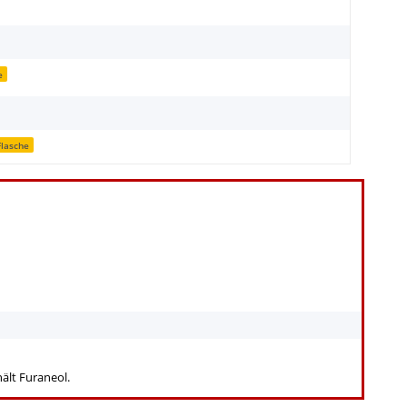
e
lasche
hält Furaneol.