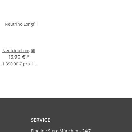
Neutrino Longfill
13,90 €
*
1.390,00 € pro 1 l
SERVICE
Pipeline Store München - 24/7