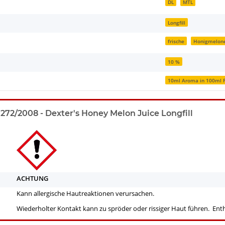
DL
MTL
Longfill
frische
Honigmelon
10 %
10ml Aroma in 100ml F
72/2008 - Dexter's Honey Melon Juice Longfill
ACHTUNG
Kann allergische Hautreaktionen verursachen.
Wiederholter Kontakt kann zu spröder oder rissiger Haut führen. Ent