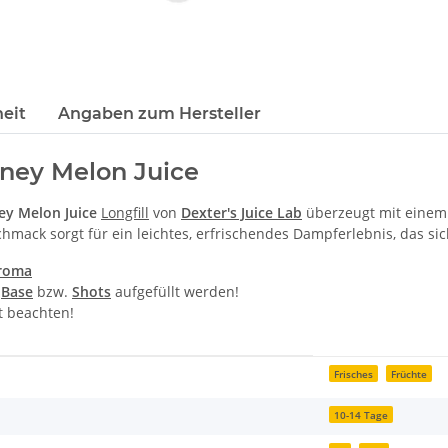
eit
Angaben zum Hersteller
Honey Melon Juice
y Melon Juice
Longfill
von
Dexter's Juice Lab
überzeugt mit einem 
ck sorgt für ein leichtes, erfrischendes Dampferlebnis, das sich
roma
t
Base
bzw.
Shots
aufgefüllt werden!
 beachten!
Frisches
Früchte
10-14 Tage