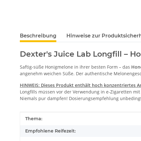
Beschreibung
Hinweise zur Produktsicherh
Dexter's Juice Lab Longfill – 
Saftig-süße Honigmelone in ihrer besten Form – das
Hone
angenehm weichen Süße. Der authentische Melonengeschma
HINWEIS: Dieses Produkt enthält hoch konzentriertes
A
Longfills müssen vor der Verwendung in e-Zigaretten mi
Niemals pur dampfen! Dosierungsempfehlung unbedingt
Produkteigenschaft
Wert
Thema:
Empfohlene Reifezeit: