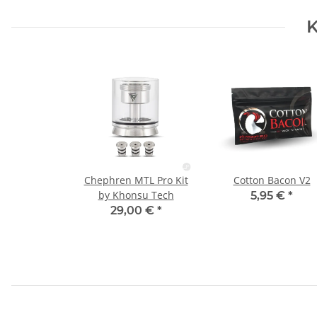
K
Chephren MTL Pro Kit
Cotton Bacon V2
by Khonsu Tech
5,95 €
*
29,00 €
*