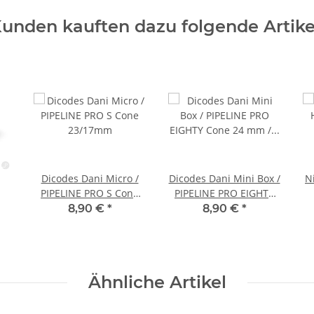
unden kauften dazu folgende Artike
Dicodes Dani Micro /
Dicodes Dani Mini Box /
N
PIPELINE PRO S Cone
PIPELINE PRO EIGHTY
23/17mm
Cone 24 mm / 23 mm
8,90 €
*
8,90 €
*
Ähnliche Artikel