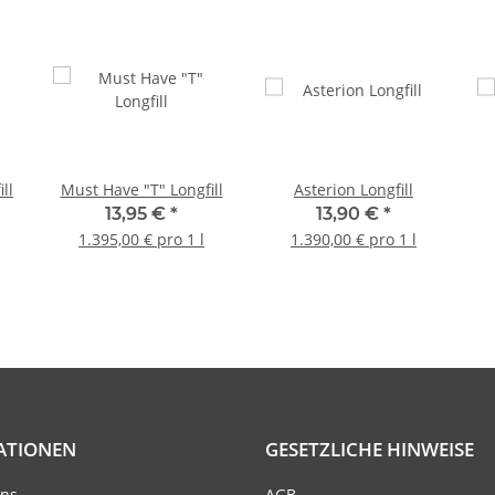
ll
Must Have "T" Longfill
Asterion Longfill
13,95 €
*
13,90 €
*
1.395,00 € pro 1 l
1.390,00 € pro 1 l
ATIONEN
GESETZLICHE HINWEISE
uns
AGB