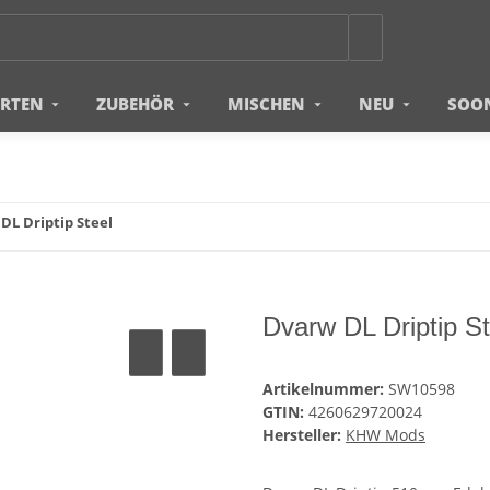
ERTEN
ZUBEHÖR
MISCHEN
NEU
SOO
DL Driptip Steel
Dvarw DL Driptip St
Artikelnummer:
SW10598
GTIN:
4260629720024
Hersteller:
KHW Mods