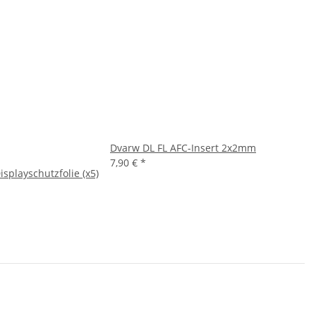
Dvarw DL FL AFC-Insert 2x2mm
7,90 €
*
splayschutzfolie (x5)