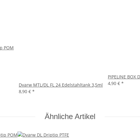
ip POM
PIPELINE BOX Di
4,90 €
*
Dvarw MTL/DL FL 24 Edelstahltank 3,5ml
8,90 €
*
Ähnliche Artikel