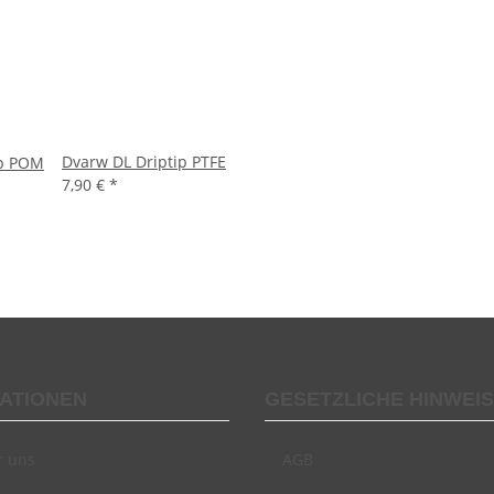
Dvarw DL Driptip PTFE
ip POM
7,90 €
*
ATIONEN
GESETZLICHE HINWEI
r uns
AGB