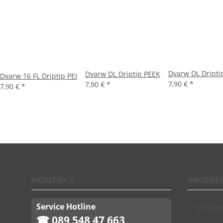
Dvarw DL Dript
Dvarw DL Driptip PEEK
Dvarw 16 FL Driptip PEI
7,90 €
*
7,90 €
*
7,90 €
*
KONTAKT
INFORM
Service Hotline
Wir übe
☎ 089 548 47 663