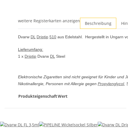
weitere Registerkarten anzeigen
Beschreibung
Hin
Dvarw
DL
Driptip
510
aus Edelstahl. Hergestellt in Ungarn
Lieferumfang:
1 x
Driptip
Dvarw
DL
Steel
Elektronische Zigaretten sind nicht geeignet für Kinder und 
Nikotinallergie, Personen mit Allergie gegen
Propylenglycol
, 
Produkteigenschaft
Wert