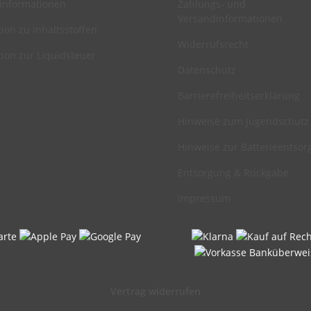
informationen
Zahlungs- und
Versandinformationen
ion zu Inhaltsstoffen
Widerrufsrecht
ion zur Liquidsteuer
Datenschutz
Barrierefreiheitserklärung
Hinweise zum Jugendschutz
Hinweise zur Batterieentso
Entsorgung & Rückgabe
Impressum
Vertrag widerrufen