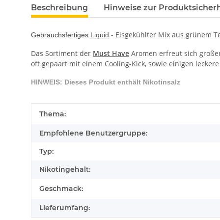
Beschreibung
Hinweise zur Produktsicherh
- Eisgekühlter Mix aus grünem Te
Gebrauchsfertiges
Liquid
Das Sortiment der
Must Have
Aromen erfreut sich großer
oft gepaart mit einem Cooling-Kick, sowie einigen lecker
HINWEIS: Dieses Produkt enthält Nikotinsalz
Produkteigenschaft
Wert
Thema:
Empfohlene Benutzergruppe:
Typ:
Nikotingehalt:
Geschmack:
Lieferumfang: