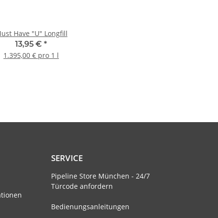
ust Have "U" Longfill
13,95 €
*
1.395,00 € pro 1 l
SERVICE
Pipeline Store München - 24/7
Türcode anfordern
ationen
Bedienungsanleitungen