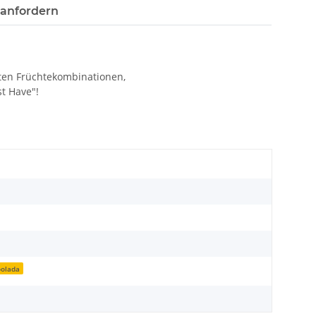
 anfordern
sten Früchtekombinationen,
st Have"!
oolada