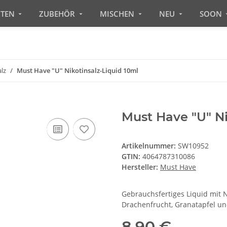
RTEN
ZUBEHÖR
MISCHEN
NEU
SOON
lz
Must Have "U" Nikotinsalz-Liquid 10ml
Must Have "U" Ni
Artikelnummer:
SW10952
GTIN:
4064787310086
Hersteller:
Must Have
Gebrauchsfertiges Liquid mit N
Drachenfrucht, Granatapfel un
8,90 €