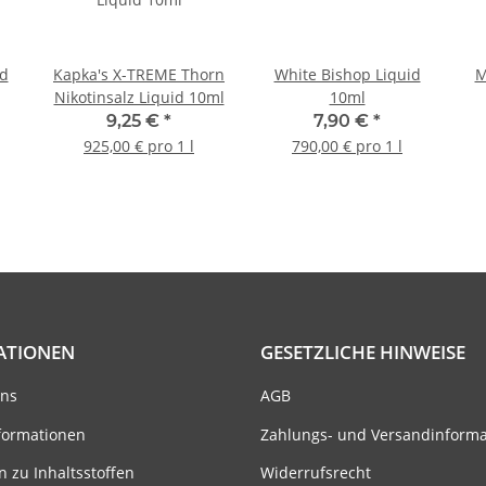
id
Kapka's X-TREME Thorn
White Bishop Liquid
M
Nikotinsalz Liquid 10ml
10ml
9,25 €
*
7,90 €
*
925,00 € pro 1 l
790,00 € pro 1 l
ATIONEN
GESETZLICHE HINWEISE
uns
AGB
formationen
Zahlungs- und Versandinform
n zu Inhaltsstoffen
Widerrufsrecht