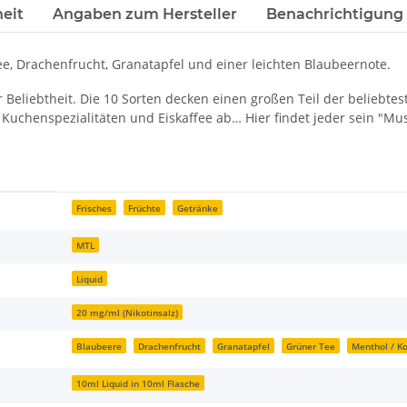
eit
Angaben zum Hersteller
Benachrichtigung
e, Drachenfrucht, Granatapfel und einer leichten Blaubeernote.
 Beliebtheit. Die 10 Sorten decken einen großen Teil der beliebte
e Kuchenspezialitäten und Eiskaffee ab… Hier findet jeder sein "Mu
Frisches
Früchte
Getränke
MTL
Liquid
20 mg/ml (Nikotinsalz)
Blaubeere
Drachenfrucht
Granatapfel
Grüner Tee
Menthol / K
10ml Liquid in 10ml Flasche