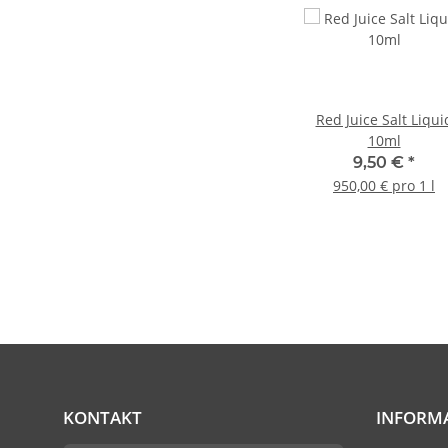
Red Juice Salt Liqui
10ml
9,50 €
*
950,00 € pro 1 l
KONTAKT
INFORM