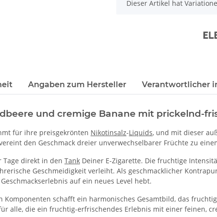
x
Dieser Artikel hat Variatio
eit
Angaben zum Hersteller
Verantwortlicher i
rdbeere und cremige Banane mit prickelnd-fr
mt für ihre preisgekrönten
Nikotinsalz
-
Liquids
, und mit dieser a
vereint den Geschmack dreier unverwechselbarer Früchte zu einem
 Tage direkt in den
Tank
Deiner E-Zigarette. Die fruchtige Intensi
hrerische Geschmeidigkeit verleiht. Als geschmacklicher Kontrapun
 Geschmackserlebnis auf ein neues Level hebt.
Komponenten schafft ein harmonisches Gesamtbild, das fruchtige
für alle, die ein fruchtig-erfrischendes Erlebnis mit einer feinen, 