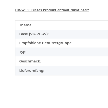
HINWEIS: Dieses Produkt enthält
Nikotinsalz
Produkteigenschaft
Wert
Thema:
Base (VG-PG-W):
Empfohlene Benutzergruppe:
Typ:
Geschmack:
Lieferumfang: