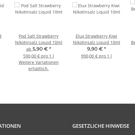
d
Pod Salt Strawberry
Elux Strawberry Kiwi
Nikotinsalz Liquid 10ml
Nikotinsalz Liquid 10ml
B
ab
5,90 €
*
9,90 €
*
590,00 € pro 1 l
990,00 € pro 1 l
Weitere Variationen
erhältlich.
ATIONEN
GESETZLICHE HINWEISE