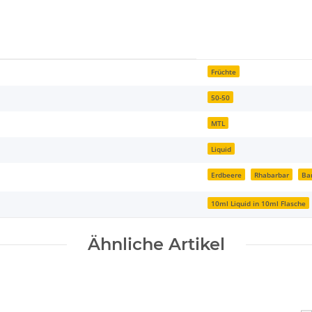
Früchte
50-50
MTL
Liquid
Erdbeere
Rhabarbar
Ba
10ml Liquid in 10ml Flasche
Ähnliche Artikel