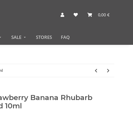
0,00 €
SALE
STORES
FAQ
ml
trawberry Banana Rhubarb
id 10ml