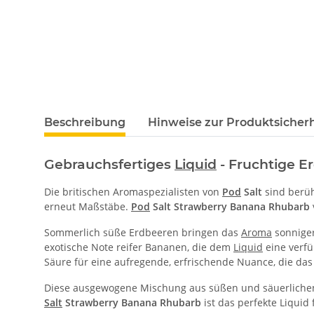
Beschreibung
Hinweise zur Produktsicherh
Gebrauchsfertiges
Liquid
- Fruchtige E
Die britischen Aromaspezialisten von
Pod
Salt
sind berüh
erneut Maßstäbe.
Pod
Salt
Strawberry Banana Rhubarb
Sommerlich süße Erdbeeren bringen das
Aroma
sonniger
exotische Note reifer Bananen, die dem
Liquid
eine verfü
Säure für eine aufregende, erfrischende Nuance, die das
Diese ausgewogene Mischung aus süßen und säuerlichen 
Salt
S
trawberry Banana Rhubarb
ist das perfekte Liquid 