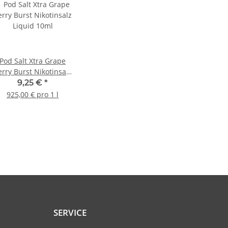
Pod Salt Xtra Grape
erry Burst Nikotinsalz
Liquid 10ml
9,25 €
*
925,00 € pro 1 l
SERVICE