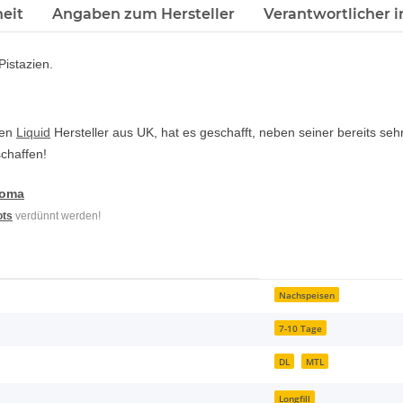
eit
Angaben zum Hersteller
Verantwortlicher i
Pistazien.
ten
Liquid
Hersteller aus UK, hat es geschafft, neben seiner bereits seh
chaffen!
roma
ots
verdünnt werden!
Nachspeisen
7-10 Tage
DL
MTL
Longfill