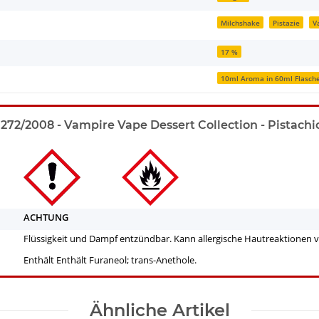
Milchshake
Pistazie
V
17 %
10ml Aroma in 60ml Flasch
72/2008 - Vampire Vape Dessert Collection - Pistachi
ACHTUNG
Flüssigkeit und Dampf entzündbar. Kann allergische Hautreaktionen 
Enthält Enthält Furaneol; trans-Anethole.
Ähnliche Artikel