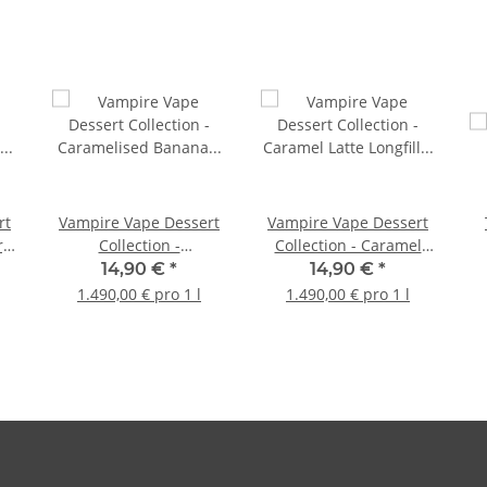
rt
Vampire Vape Dessert
Vampire Vape Dessert
ry
Collection -
Collection - Caramel
Caramelised Banana
Latte Longfill 10ml
14,90 €
*
14,90 €
*
Pancake Longfill 10ml
1.490,00 € pro 1 l
1.490,00 € pro 1 l