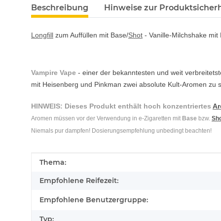
Beschreibung
Hinweise zur Produktsicherh
Longfill
zum Auffüllen mit Base/
Shot
- Vanille-Milchshake mit 
Vampire Vape
- einer der bekanntesten und weit verbreitets
mit Heisenberg und Pinkman zwei absolute Kult-Aromen zu s
HINWEIS: Dieses Produkt enthält hoch konzentriertes
A
Aromen müssen vor der Verwendung in e-Zigaretten mit
Base
bzw.
Sh
Niemals pur dampfen! Dosierungsempfehlung unbedingt beachten!
Produkteigenschaft
Wert
Thema:
Empfohlene Reifezeit:
Empfohlene Benutzergruppe:
Typ: