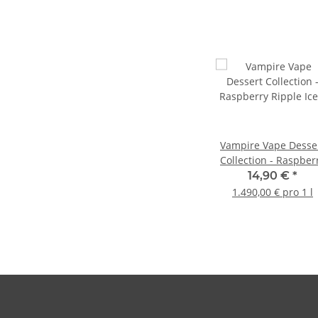
Vampire Vape Desse
Collection - Raspber
Ripple Ice Cream
14,90 €
*
Longfill 10ml
1.490,00 € pro 1 l