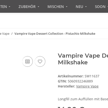
RTEN
ZUBEHÖR
MISCHEN
NEU
SOON
e Vape
Vampire Vape Dessert Collection - Pistachio Milkshake
Vampire Vape Des
Milkshake
Artikelnummer:
SW11637
GTIN:
5060932246889
Hersteller:
Vampire Vape
Longfill zum Auffüllen mit Base