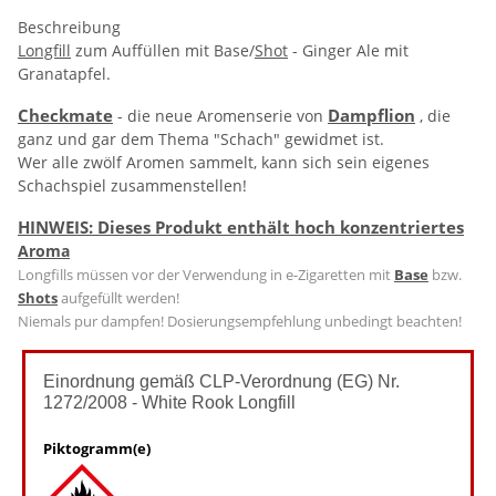
Beschreibung
Longfill
zum Auffüllen mit Base/
Shot
- Ginger Ale mit
Granatapfel.
Checkmate
Dampflion
- die neue Aromenserie von
, die
ganz und gar dem Thema "Schach" gewidmet ist.
Wer alle zwölf Aromen sammelt, kann sich sein eigenes
Schachspiel zusammenstellen!
HINWEIS: Dieses Produkt enthält hoch konzentriertes
Aroma
Longfills müssen vor der Verwendung in e-Zigaretten mit
Base
bzw.
Shots
aufgefüllt werden!
Niemals pur dampfen! Dosierungsempfehlung unbedingt beachten!
Einordnung gemäß CLP-Verordnung (EG) Nr.
1272/2008 - White Rook Longfill
Piktogramm(e)