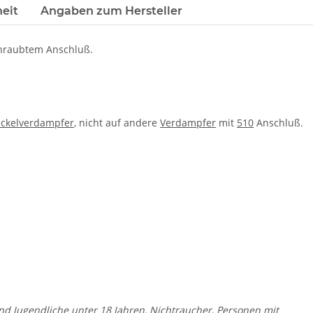
eit
Angaben zum Hersteller
hraubtem Anschluß.
ickelverdampfer
, nicht auf andere
Verdampfer
mit
510
Anschluß.
und Jugendliche unter 18 Jahren, Nichtraucher, Personen mit