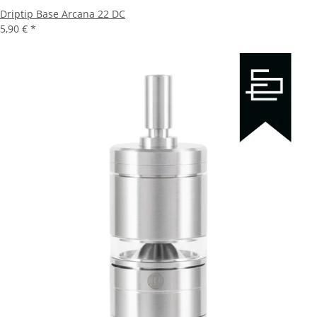
Driptip Base Arcana 22 DC
5,90 €
*