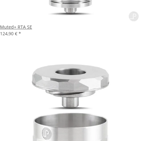
Muted+ RTA SE
124,90 €
*