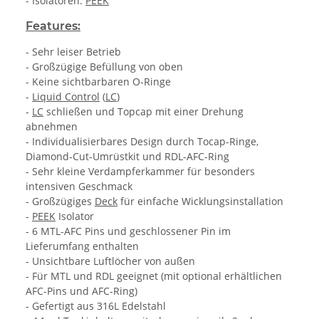
- Isolatoren:
PEEK
Features:
- Sehr leiser Betrieb
- Großzügige Befüllung von oben
- Keine sichtbarbaren O-Ringe
-
Liquid Control
(
LC
)
-
LC
schließen und Topcap mit einer Drehung
abnehmen
- Individualisierbares Design durch Tocap-Ringe,
Diamond-Cut-Umrüstkit und RDL-AFC-Ring
- Sehr kleine Verdampferkammer für besonders
intensiven Geschmack
- Großzügiges
Deck
für einfache Wicklungsinstallation
-
PEEK
Isolator
- 6 MTL-AFC Pins und geschlossener Pin im
Lieferumfang enthalten
- Unsichtbare Luftlöcher von außen
- Für MTL und RDL geeignet (mit optional erhältlichen
AFC-Pins und AFC-Ring)
- Gefertigt aus 316L Edelstahl