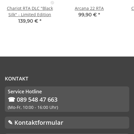
Chariot RTA DLC "Black
Arcana 22 RTA
C
Silk" - Limited Edition
99,90 €
*
139,90 €
*
KONTAKT
Service Hotline
☎ 089 548 47 663
(Mo-Fr, 10:00 - 16:00 Uhr)
✎ Kontaktformular