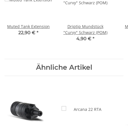
Muted Tank Extension
Driptip Mundstück
M
"Curvy" Schwarz (POM)
22,90 €
*
4,90 €
*
Ähnliche Artikel