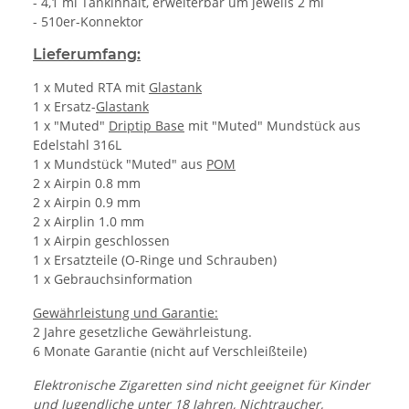
- 4,1 ml Tankinhalt, erweiterbar um jeweils 2 ml
- 510er-Konnektor
Lieferumfang:
1 x Muted RTA mit
Glastank
1 x Ersatz-
Glastank
1 x "Muted"
Driptip Base
mit "Muted" Mundstück aus
Edelstahl 316L
1 x Mundstück "Muted" aus
POM
2 x Airpin 0.8 mm
2 x Airpin 0.9 mm
2 x Airplin 1.0 mm
1 x Airpin geschlossen
1 x Ersatzteile (O-Ringe und Schrauben)
1 x Gebrauchsinformation
Gewährleistung und Garantie:
2 Jahre gesetzliche Gewährleistung.
6 Monate Garantie (nicht auf Verschleißteile)
Elektronische Zigaretten sind nicht geeignet für Kinder
und Jugendliche unter 18 Jahren, Nichtraucher,