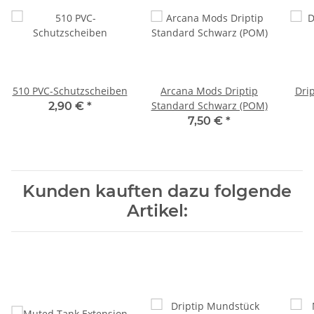
510 PVC-Schutzscheiben
Arcana Mods Driptip
Dri
Standard Schwarz (POM)
2,90 €
*
7,50 €
*
Kunden kauften dazu folgende
Artikel: