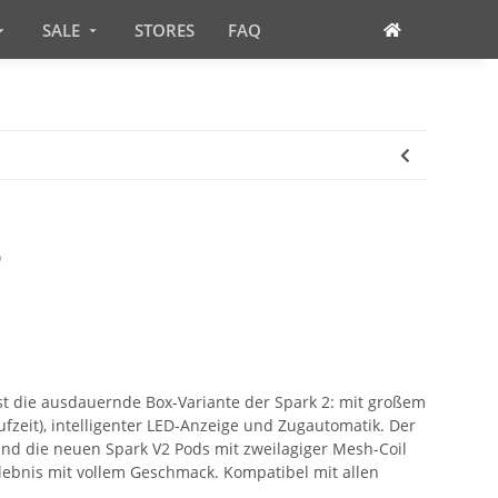
SALE
STORES
FAQ
o
st die ausdauernde Box-Variante der Spark 2: mit großem
fzeit), intelligenter LED-Anzeige und Zugautomatik. Der
 und die neuen Spark V2 Pods mit zweilagiger Mesh-Coil
rlebnis mit vollem Geschmack. Kompatibel mit allen