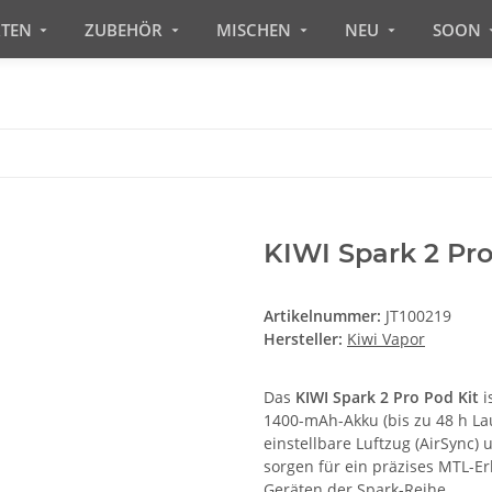
RTEN
ZUBEHÖR
MISCHEN
NEU
SOON
KIWI Spark 2 Pr
Artikelnummer:
JT100219
Hersteller:
Kiwi Vapor
Das
KIWI Spark 2 Pro Pod Kit
i
1400-mAh-Akku (bis zu 48 h Lau
einstellbare Luftzug (AirSync)
sorgen für ein präzises MTL-E
Geräten der Spark-Reihe.