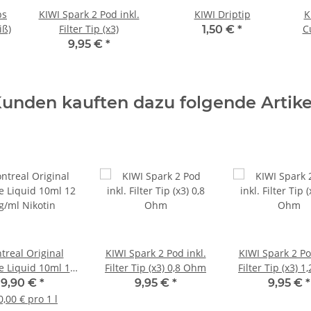
ps
KIWI Spark 2 Pod inkl.
KIWI Driptip
K
iß)
Filter Tip (x3)
C
1,50 €
*
9,95 €
*
unden kauften dazu folgende Artike
treal Original
KIWI Spark 2 Pod inkl.
KIWI Spark 2 Po
 Liquid 10ml 12
Filter Tip (x3) 0,8 Ohm
Filter Tip (x3) 
/ml Nikotin
9,90 €
*
9,95 €
*
9,95 €
*
0,00 € pro 1 l