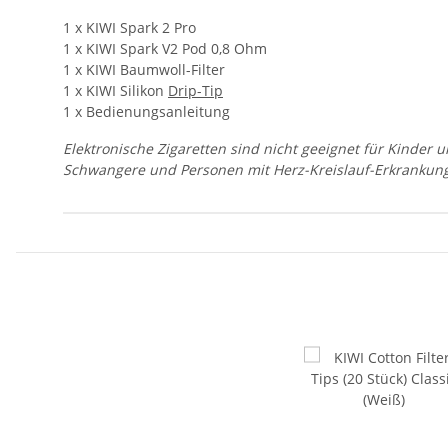
1 x KIWI Spark 2 Pro
1 x KIWI Spark V2 Pod 0,8 Ohm
1 x KIWI Baumwoll-Filter
1 x KIWI Silikon
Drip-Tip
1 x Bedienungsanleitung
Elektronische Zigaretten sind nicht geeignet für Kinder 
Schwangere und Personen mit Herz-Kreislauf-Erkrankun
Produkteigenschaft
Wert