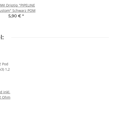
IWI Driptip "PIPELINE
ustom" Schwarz POM
5,90 €
*
l:
d inkl.
1,2 Ohm