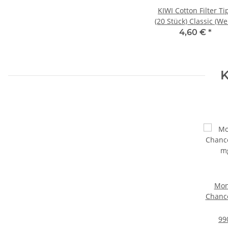
KIWI Cotton Filter Ti
(20 Stück) Classic (We
4,60 €
*
K
Mon
Chance
mg
99