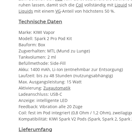
ruhen lassen, damit sich die
Coil
vollständig mit
Liquid
sä
Liquids
mit einem
VG
-Anteil von höchstens 50 %.
Technische Daten
Marke: KIWI Vapor
Modell: Spark 2 Pro Pod Kit
Bauform: Box
Zugverhalten: MTL (Mund zu Lunge)
Tankvolumen: 2 ml
Befüllmethode: Side-Fill
Akku: 1400 mAh, Li-Ion (entnehmbar zur Entsorgung)
Laufzeit: bis zu 48 Stunden (nutzungsabhängig)
Max. Ausgangsleistung: 15 Watt
Aktivierung:
Zugautomatik
Ladeanschluss: USB-C
Anzeige: intelligente LED
Feedback: Vibration alle 20 Züge
Coil: fest im Pod integriert (0,8 Ohm / 1,2 Ohm), zweilagi
Kompatibilität: KIWI Spark V2 Pods (Spark, Spark 2, Spark 
Lieferumfang