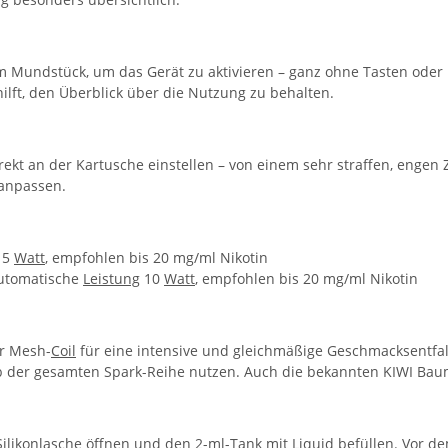
am Mundstück, um das Gerät zu aktivieren – ganz ohne Tasten oder 
ilft, den Überblick über die Nutzung zu behalten.
ekt an der Kartusche einstellen – von einem sehr straffen, engen Z
 anpassen.
15
Watt
, empfohlen bis 20 mg/ml Nikotin
 automatische
Leistung
10
Watt
, empfohlen bis 20 mg/ml Nikotin
er Mesh-
Coil
für eine intensive und gleichmäßige Geschmacksentfal
lb der gesamten Spark-Reihe nutzen. Auch die bekannten KIWI Baum
Silikonlasche öffnen und den 2-ml-
Tank
mit
Liquid
befüllen. Vor d