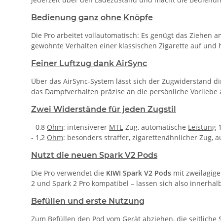
Bedienung ganz ohne Knöpfe
Die Pro arbeitet vollautomatisch: Es genügt das Ziehen 
gewohnte Verhalten einer klassischen Zigarette auf und h
Feiner Luftzug dank AirSync
Über das AirSync-System lässt sich der Zugwiderstand dir
das Dampfverhalten präzise an die persönliche Vorliebe
Zwei Widerstände für jeden Zugstil
- 0,8
Ohm
: intensiverer
MTL
-Zug, automatische
Leistung
- 1,2
Ohm
: besonders straffer, zigarettenähnlicher Zug,
Nutzt die neuen Spark V2 Pods
Die Pro verwendet die
KIWI Spark V2 Pods
mit zweilagig
2 und Spark 2 Pro kompatibel – lassen sich also innerha
Befüllen und erste Nutzung
Zum Befüllen den
Pod
vom Gerät abziehen, die seitliche 