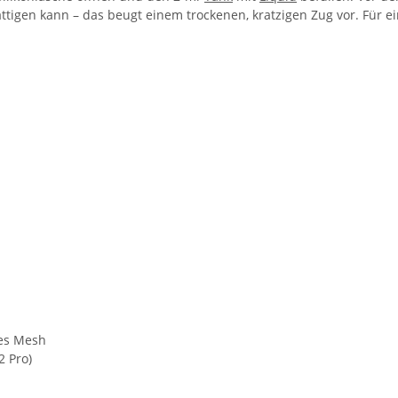
ttigen kann – das beugt einem trockenen, kratzigen Zug vor. Für e
ges Mesh
2 Pro)