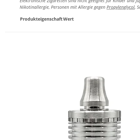
Elektronische Zigaretten sind nicht geeignet für Kinder und J
Nikotinallergie, Personen mit Allergie gegen
Propylenglycol
, 
Produkteigenschaft
Wert