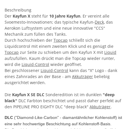
Beschreibung
Der
Kayfun X
steht für
10 Jahre Kayfun
. Er vereint alle
Svoemesto-Innovationen; das typische Kayfun-
Deck
, das
Aerokon Luftsystem und eine neue innovative "CCS"
Mechanik zum füllen des Tanks.
Durch hochschieben der
Topcap
schließt sich die
Liquidcontrol mit einem zweiten Klick und es genügt die
Topcap
zur Seite zu schieben um den Kayfun X mit
Liquid
aufzufüllen. Kaum drückt man die Topcap wieder runter,
wird die
Liquid-Control
wieder geöffnet.
Bei geschlossener
Liquid-Control
kann das "X" Logo - dank
eines Zahnrades an der Base - am
Akkuträger
beliebig
ausgerichtet werden.
Die
Kayfun X SE DLC
Sonderedition ist im dunklen
"deep
black"
DLC Farbton beschichtet und passt daher perfekt auf
den PIPELINE PRO EIGHTY DLC "deep black"
Akkuträger
.
DLC
("Diamond-Like-Carbon" - diamantähnlicher Kohlenstoff) ist
eine sehr hochwertige Beschichtung auf Kohlenstoff-Basis.