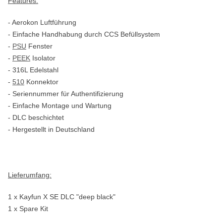
Features:
- Aerokon Luftführung
- Einfache Handhabung durch CCS Befüllsystem
-
PSU
Fenster
-
PEEK
Isolator
- 316L Edelstahl
-
510
Konnektor
- Seriennummer für Authentifizierung
- Einfache Montage und Wartung
- DLC beschichtet
- Hergestellt in Deutschland
Lieferumfang:
1 x Kayfun X SE DLC "deep black"
1 x Spare Kit