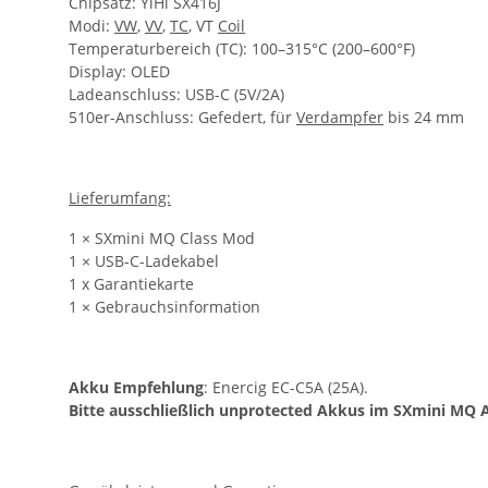
Chipsatz: YiHi SX416J
Modi:
VW
,
VV
,
TC
, VT
Coil
Temperaturbereich (TC): 100–315°C (200–600°F)
Display: OLED
Ladeanschluss: USB-C (5V/2A)
510er-Anschluss: Gefedert, für
Verdampfer
bis 24 mm
Lieferumfang:
1 × SXmini MQ Class Mod
1 × USB-C-Ladekabel
1 x Garantiekarte
1 × Gebrauchsinformation
Akku Empfehlung
: Enercig EC-C5A (25A).
Bitte ausschließlich unprotected Akkus im SXmini MQ 