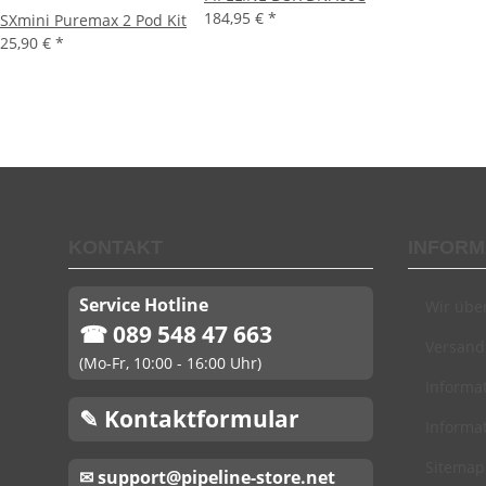
184,95 €
*
SXmini Puremax 2 Pod Kit
25,90 €
*
KONTAKT
INFORM
Service Hotline
Wir übe
☎ 089 548 47 663
Versand
(Mo-Fr, 10:00 - 16:00 Uhr)
Informat
✎ Kontaktformular
Informat
Sitemap
✉ support@pipeline-store.net