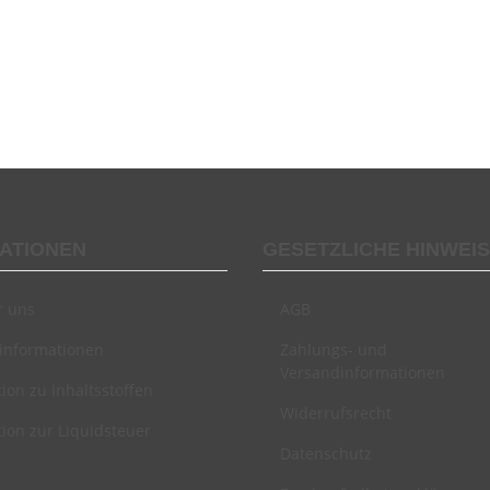
ATIONEN
GESETZLICHE HINWEI
r uns
AGB
informationen
Zahlungs- und
Versandinformationen
ion zu Inhaltsstoffen
Widerrufsrecht
ion zur Liquidsteuer
Datenschutz