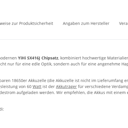
weise zur Produktsicherheit
Angaben zum Hersteller
Vera
 modernen
YiHi SX416J Chipsatz
, kombiniert hochwertige Materiali
cht nur für eine edle Optik, sondern auch für eine angenehme Hap
aren 18650er Akkuzelle (die Akkuzelle ist nicht im Lieferumfang e
gsleistung von 60
Watt
ist der
Akkuträger
für verschiedene Verdamp
Ladestrom aufgeladen werden. Wir empfehlen, die Akkus mit einem 
di: