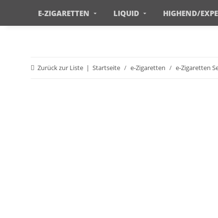
E-ZIGARETTEN
LIQUID
HIGHEND/EXP
Zurück zur Liste
Startseite
e-Zigaretten
e-Zigaretten Se