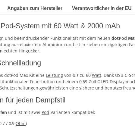
Angaben zum Hersteller
Verantwortlicher in der EU
s Pod-System mit 60 Watt & 2000 mAh
sign und beeindruckender Funktionalität mit dem neuen
dotPod Max
ung aus eloxiertem Aluminium und ist in sieben einzigartigen Far
em echten Hingucker.
chnellladung
as dotPod Max Kit eine
Leistung
von bis zu 60
Watt
. Dank USB-C-Sc
ultifunktionalen Feuerbutton und einem 0,69-Zoll OLED-Display ma
Schutzschaltungen gewährleisten eine sichere und benutzerfreund
 für jeden Dampfstil
fen
und ist mit zwei
Pod
-Varianten kompatibel:
,7 / 0,9
Ohm
)