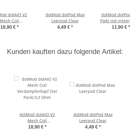
Mod dotAIO V2
dotMod dotPod Max
dotMod dotPo
Mesh Coil
Leerpod Clear
Pods mit integr
mpferkopf (5er
Coils (x2) 1,
18,90 €
*
4,49 €
*
11,90 €
*
ck) 0,9 Ohm
Kunden kauften dazu folgende Artikel:
dotMod dotAIO V2
dotMod dotPod Max
Mesh Coil
Leerpod Clear
Verdampferkopf (5er
18,90 €
*
4,49 €
*