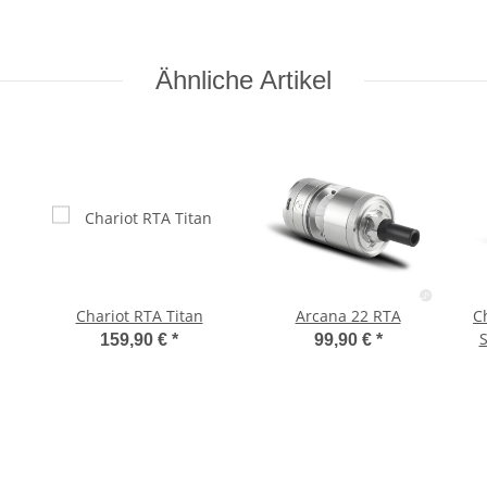
Pack) 0,3 Ohm
Ähnliche Artikel
Chariot RTA Titan
Arcana 22 RTA
C
S
159,90 €
*
99,90 €
*