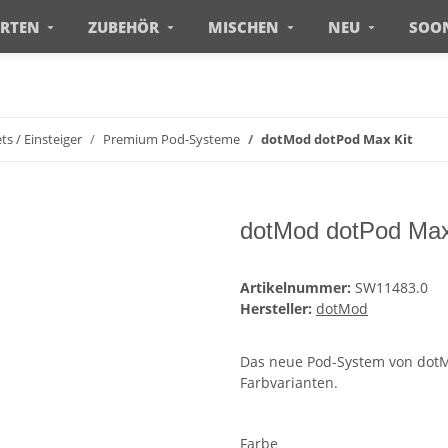
ERTEN
ZUBEHÖR
MISCHEN
NEU
SOO
ts / Einsteiger
Premium Pod-Systeme
dotMod dotPod Max Kit
dotMod dotPod Max
Artikelnummer:
SW11483.0
Hersteller:
dotMod
Das neue Pod-System von dotMod
Farbvarianten.
Farbe