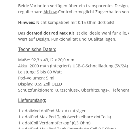
Beide Varianten verfügen über ein transparentes Design,
regulierbare
Airflow
-Control ermöglicht Zugverhalten von
Hinweis:
Nicht kompatibel mit 0,15 Ohm dotCoils!
Das
dotMod dotPod Max Kit
ist die ideale Wahl für alle
Wert auf Design, Funktionalität und Qualität legen.
Technische Daten:
Maße: 92,3 x 43,12 x 20,0 mm
Akku: 2000
mAh
(integriert), USB-C-Schnellladung (5V/2A)
Leistung
: 5 bis 60
Watt
Pod-Volumen: 5 ml
Display: 0,69 Zoll OLED
Schutzfunktionen: Kurzschluss-, Überhitzungs-, Tiefen
Lieferumfang:
1 x dotMod dotPod Max Akkuträger
1 x dotPod Max Pod
Tank
(wechselbare dotCoils)
1 x dotCoil Verdampferkopf (0,3 Ohm)
1 x dotPod Max Pod
Tank
(integrierte
Coil
0,6 Ohm)