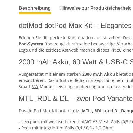
Beschreibung
Hinweise zur Produktsicherheit
dotMod dotPod Max Kit – Elegante
Erleben Sie die perfekte Kombination aus stilvollem De
Pod
-System
überzeugt durch seine hochwertige Verarbeit
Logo und die zeitlose Ästhetik machen dieses Kit zu ein
2000 mAh Akku, 60 Watt & USB-C S
Ausgestattet mit einem starken
2000
mAh
Akku
bietet d
einsatzbereit. Das intuitive Bedienkonzept mit einem m
Smart-
VW
-Modus, Leistungslimitierung und umfassende 
MTL, RDL & DL – zwei Pod-Varianten
Das dotPod Max Kit unterstützt
MTL
-,
RDL
- und
DL
-Damp
- Leerpods mit wechselbaren dotAIO V2 Mesh Coils (0,3 / 0
- Pods mit integrierten Coils (0,4 / 0,6 / 1,0
Ohm
)